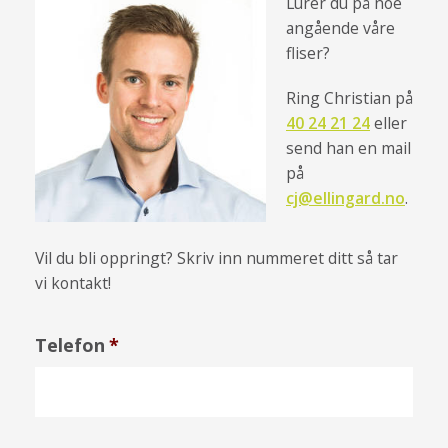
Lurer du på noe
angående våre
fliser?
Ring Christian på
40 24 21 24
eller
send han en mail
på
cj@ellingard.no
.
Vil du bli oppringt? Skriv inn nummeret ditt så tar
vi kontakt!
Telefon
*