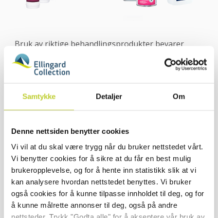
Bruk av riktige behandlingsprodukter bevarer
natursteinens unike utseende og karakteristikk,
samtidig som renholdet forenkles. STEINFIX er en
serie med norske produkter, spesialutviklet for
naturstein og skånsomme mot både miljø og
Samtykke
Detaljer
Om
steinflaten.
Denne nettsiden benytter cookies
Vi vil at du skal være trygg når du bruker nettstedet vårt.
Vi benytter cookies for å sikre at du får en best mulig
brukeropplevelse, og for å hente inn statistikk slik at vi
kan analysere hvordan nettstedet benyttes. Vi bruker
også cookies for å kunne tilpasse innholdet til deg, og for
å kunne målrette annonser til deg, også på andre
nettsteder. Trykk "Godta alle" for å akseptere vår bruk av