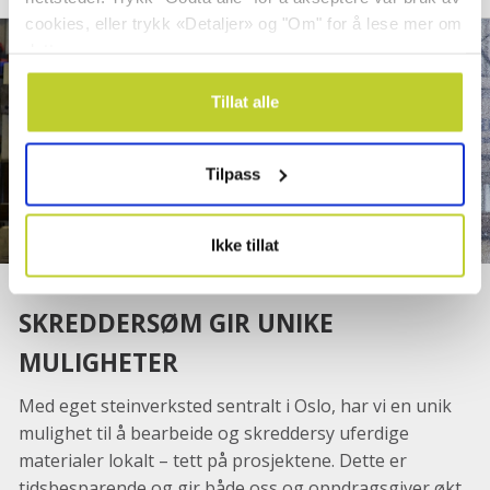
cookies, eller trykk «Detaljer» og "Om" for å lese mer om
dette.
Tillat alle
Tilpass
Ikke tillat
SKREDDERSØM GIR UNIKE
MULIGHETER
Med eget steinverksted sentralt i Oslo, har vi en unik
mulighet til å bearbeide og skreddersy uferdige
materialer lokalt – tett på prosjektene. Dette er
tidsbesparende og gir både oss og oppdragsgiver økt