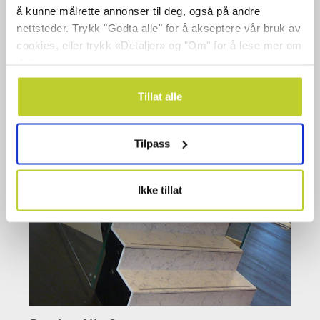
Nyhavn byggetrinn 2 og 3
å kunne målrette annonser til deg, også på andre
nettsteder. Trykk "Godta alle" for å akseptere vår bruk av
cookies, eller trykk «Detaljer» og "Om" for å lese mer om
dette.
Tillat alle
Tilpass
Ikke tillat