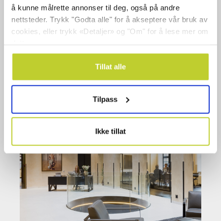
å kunne målrette annonser til deg, også på andre
nettsteder. Trykk "Godta alle" for å akseptere vår bruk av
cookies, eller trykk «Detaljer» og "Om" for å lese mer om
Skansekaia Ålesund
dette.
Tillat alle
Tilpass
Ikke tillat