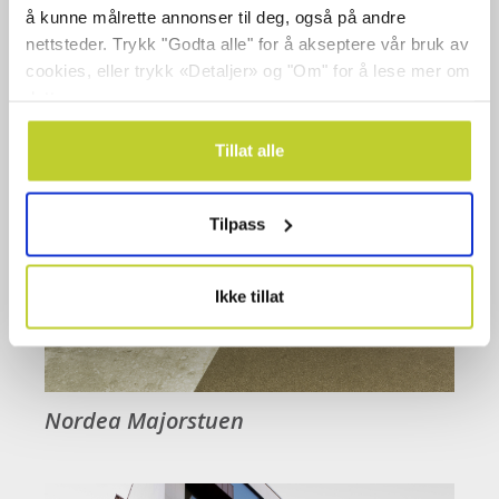
å kunne målrette annonser til deg, også på andre
nettsteder. Trykk "Godta alle" for å akseptere vår bruk av
cookies, eller trykk «Detaljer» og "Om" for å lese mer om
dette.
Tillat alle
Tilpass
Ikke tillat
Nordea Majorstuen